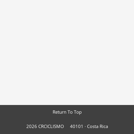
Return To Top
2026 CRCICLISMO
40101 ·
Costa Rica