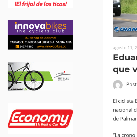
agosto 11, 
Eduar
que 
Pos
El ciclis
nacional 
de Palmare
“La crono