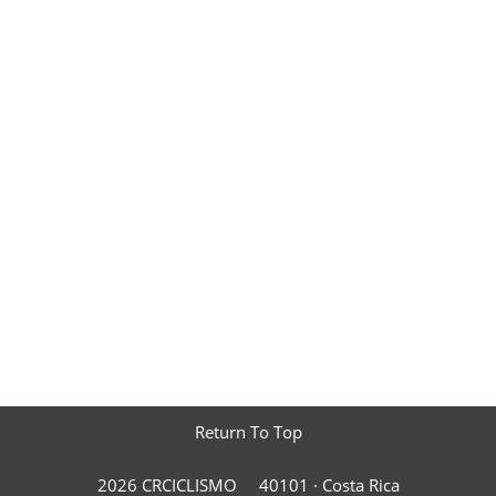
Return To Top
2026 CRCICLISMO
40101 ·
Costa Rica