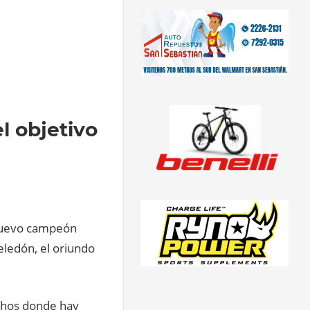
l objetivo
 nuevo campeón
eledón, el oriundo
echos donde hay