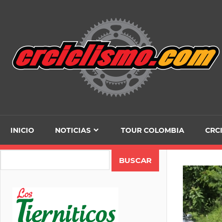
Skip
to
content
INICIO
NOTICIAS
TOUR COLOMBIA
CRC
Search