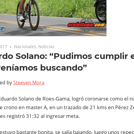
2017
Nacionales
,
Noticias
do Solano: “Pudimos cumplir e
veníamos buscando”
ted by
Steeven Mora
ta Eduardo Solano de Roes-Gama, logró coronarse como el
de crono en master A, en un trazado de 21 kms en Pérez Z
s registró 31:32 al ingresar meta.
 estuvo bastante bonita, se salía bajando, luego unos rep