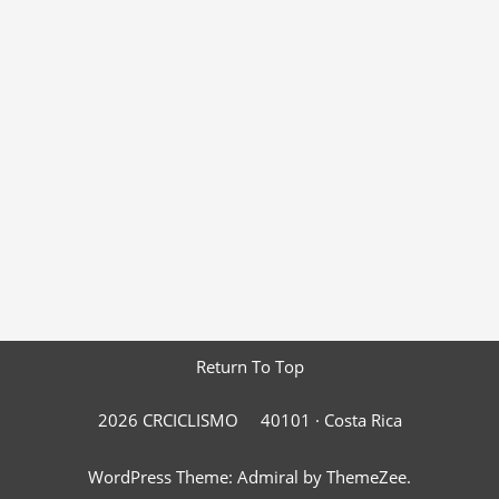
Return To Top
2026 CRCICLISMO
40101 ·
Costa Rica
WordPress Theme: Admiral by ThemeZee.