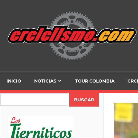
Skip
to
content
INICIO
NOTICIAS
TOUR COLOMBIA
CRC
Search