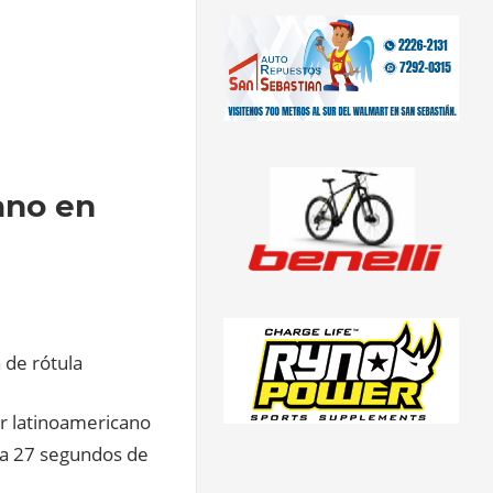
ano en
 de rótula
or latinoamericano
9 a 27 segundos de