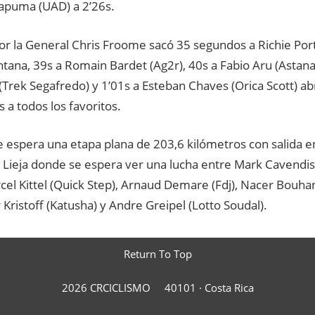
apuma (UAD) a 2’26s.
or la General Chris Froome sacó 35 segundos a Richie Por
tana, 39s a Romain Bardet (Ag2r), 40s a Fabio Aru (Astana
Trek Segafredo) y 1’01s a Esteban Chaves (Orica Scott) abr
s a todos los favoritos.
 espera una etapa plana de 203,6 kilómetros con salida e
n Lieja donde se espera ver una lucha entre Mark Cavendi
cel Kittel (Quick Step), Arnaud Demare (Fdj), Nacer Bouhann
Kristoff (Katusha) y Andre Greipel (Lotto Soudal).
Return To Top
2026 CRCICLISMO
40101 ·
Costa Rica