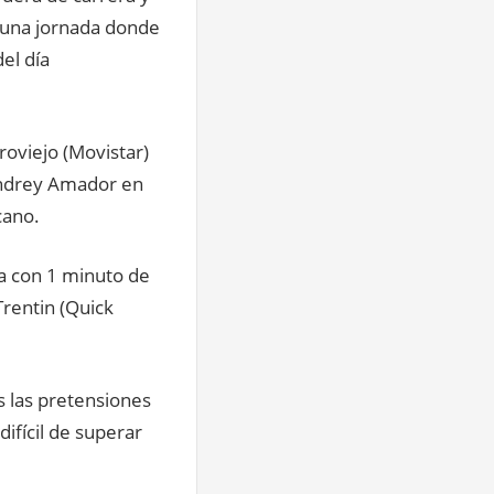
 una jornada donde
el día
oviejo (Movistar)
 Andrey Amador en
cano.
da con 1 minuto de
rentin (Quick
as las pretensiones
ifícil de superar