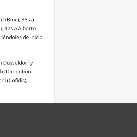
te (Bmc), 36s a
), 42s a Alberto
iéndoles de inicio
n Düsseldorf y
sh (Dimention
i (Cofidis),