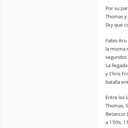
Por su par
Thomas y d
Sky que co
Fabio Aru
la misma 
segundos 
La llegada
y Chris Fr
batalla en
Entre los
Thomas, 52
Betancur 
a 1’09s, 1