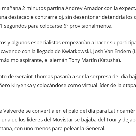
la mañana 2 minutos partiría Andrey Amador con la expecta
una destacable contrarreloj, sin desentonar detendría lo
1 segundos para colocarse 6º provisionalmente.
tos y algunos especialistas empezarían a hacer su partici
e cayendo con la llegada de Kwiatkowski, Josh Van Endem (L
 máximo aspirante, el alemán Tony Martín (Katusha).
to de Geraint Thomas pasaría a ser la sorpresa del día ba
ero Kiryenka y colocándose como virtual líder de la etapa
e Valverde se convertía en el palo del día para Latinoamé
una de los lideres del Movistar se bajaba del Tour y dejab
ntana, con uno menos para pelear la General.