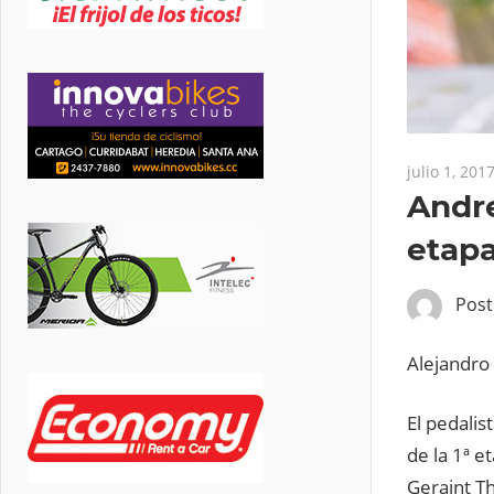
julio 1, 201
Andr
etap
Pos
Alejandro 
El pedali
de la 1ª e
Geraint T