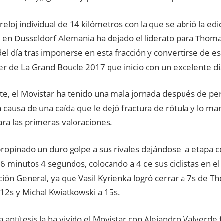
reloj individual de 14 kilómetros con la que se abrió la ed
a en Dusseldorf Alemania ha dejado el liderato para Thoma
el día tras imponerse en esta fracción y convertirse de e
er de La Grand Boucle 2017 que inicio con un excelente día
rte, el Movistar ha tenido una mala jornada después de pe
 causa de una caída que le dejó fractura de rótula y lo ma
ara las primeras valoraciones.
propinado un duro golpe a sus rivales dejándose la etapa 
 minutos 4 segundos, colocando a 4 de sus ciclistas en el
ación General, ya que Vasil Kyrienka logró cerrar a 7s de T
12s y Michal Kwiatkowski a 15s.
a antítesis la ha vivido el Movistar con Alejandro Valverde