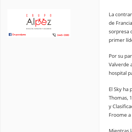
La contrar
de Franci
sorpresa d
primer líd
Por su pa
Valverde a
hospital p
El Sky ha 
Thomas, 16
y Clasific
Froome a 
Mientras l