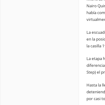
Nairo Qui
había com
virtualme
La escuad
en la pos
la casilla
La etapa h
diferenci
Step) el p
Hasta la l
deteniendo
por casi to