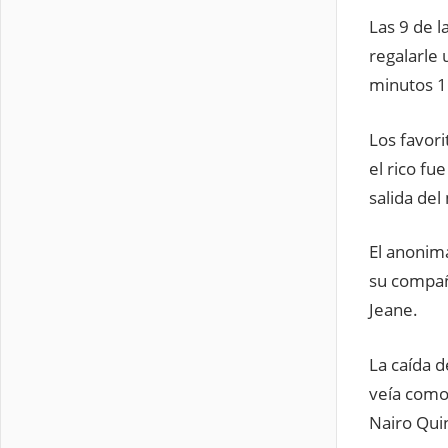
Las 9 de 
regalarle 
minutos 1
Los favori
el rico fu
salida del
El anonima
su compañ
Jeane.
La caída d
veía como 
Nairo Qui