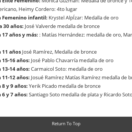
 Elite Femenino:
Mónica Guzmán: Medalla de bronce y Te
ricano, Heimy Cordero: 4to lugar
 Femenino infantil:
Krystel AlpÍzar: Medalla de oro
a 30 años:
José Valverde medalla de bronce
 17 años y más:
: Matías Hernández: medalla de oro, Ma
a 11 años
José Ramírez, Medalla de bronce
 15-16 años:
José Pablo Chavarría medalla de oro
 13-14 años:
Carmaicol Soto: medalla de oro
 11-12 años:
Josué Ramírez Matías Ramírez medalla de b
 8 y 9 años:
Yerik Picado medalla de bronce
 6 y 7 años:
Santiago Soto medalla de plata y Ricardo Sot
Return To Top