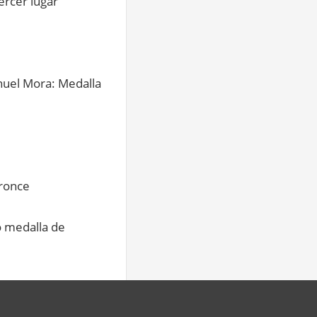
rcer lugar
nuel Mora: Medalla
ronce
o medalla de