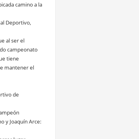
bicada camino a la
val Deportivo,
e al ser el
undo campeonato
que tiene
de mantener el
rtivo de
 Campeón
o y Joaquín Arce: