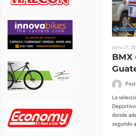
junio 27, 2
BMX d
Guat
Pos
La selecci
Deportivo
donde ade
segundo a