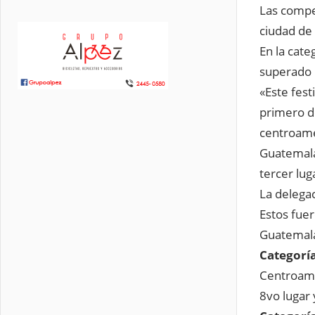
Las compe
ciudad de
En la cate
superado 
«Este fest
primero d
centroamer
Guatemala
tercer lug
La delegac
Estos fuer
Guatemal
Categoría
Centroame
8vo lugar