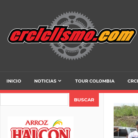
Skip
to
content
INICIO
NOTICIAS
TOUR COLOMBIA
CRC
Search