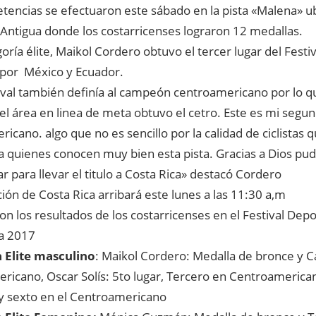
tencias se efectuaron este sábado en la pista «Malena» u
 Antigua donde los costarricenses lograron 12 medallas.
goría élite, Maikol Cordero obtuvo el tercer lugar del Festi
por México y Ecuador.
ival también definía al campeón centroamericano por lo qu
el área en linea de meta obtuvo el cetro. Este es mi seg
icano. algo que no es sencillo por la calidad de ciclistas 
 quienes conocen muy bien esta pista. Gracias a Dios pu
ar para llevar el titulo a Costa Rica» destacó Cordero
ión de Costa Rica arribará este lunes a las 11:30 a,m
on los resultados de los costarricenses en el Festival Depo
a 2017
 Elite masculino
: Maikol Cordero: Medalla de bronce y
ricano, Oscar Solís: 5to lugar, Tercero en Centroamerican
 y sexto en el Centroamericano