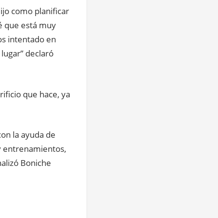
jo como planificar
sé que está muy
os intentado en
 lugar” declaró
rificio que hace, ya
on la ayuda de
y entrenamientos,
nalizó Boniche