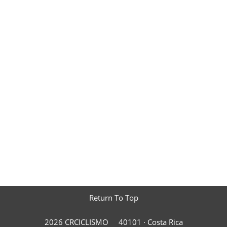
Return To Top
2026 CRCICLISMO
40101 ·
Costa Rica