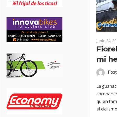
junio 24, 2
Fiore
mi he
Pos
La guanac
coronarse
quien tamb
el ciclismo