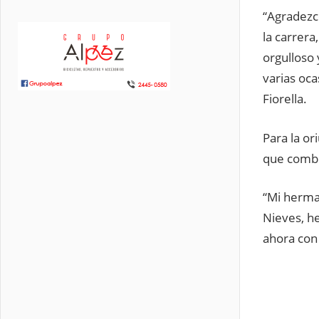
“Agradezc
la carrer
orgulloso
varias oca
Fiorella.
Para la or
que combi
“Mi herma
Nieves, h
ahora con 