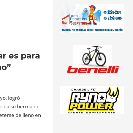
ar es para
mo”
yo, logró
gro a su hermano
eterse de lleno en