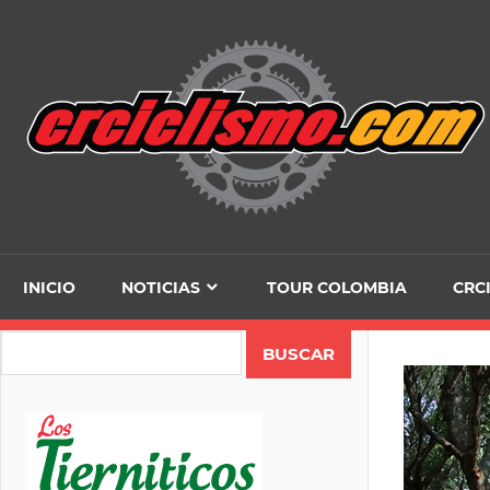
Skip
to
content
INICIO
NOTICIAS
TOUR COLOMBIA
CRC
Search