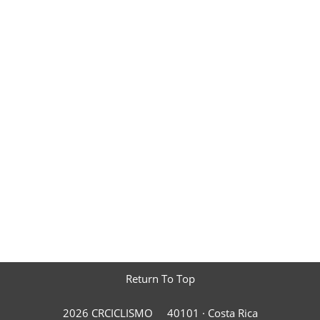
Return To Top
2026 CRCICLISMO
40101 ·
Costa Rica