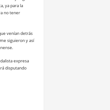
, ya para la
ra no tener
 que venían detrás
 me siguieron y así
onense.
edalista expresa
ará disputando