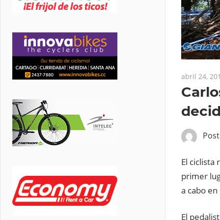
abril 24, 20
Carlo
decid
Pos
El ciclist
primer lug
a cabo en 
El pedalis