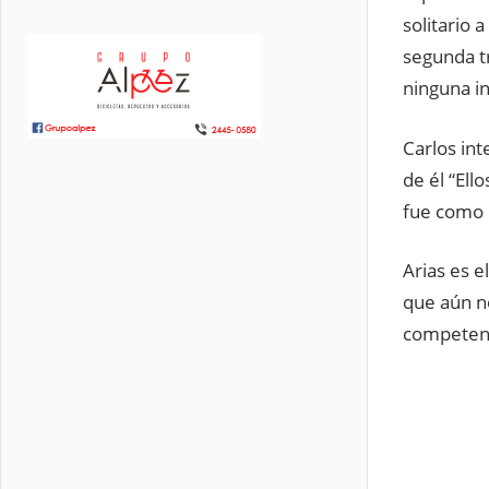
solitario
segunda t
ninguna in
Carlos int
de él “Ell
fue como l
Arias es e
que aún n
competenc