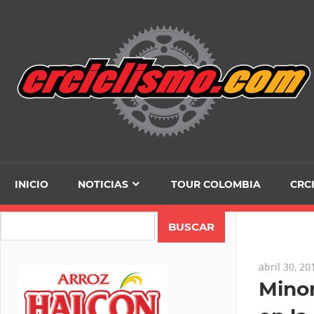
Skip
to
content
INICIO
NOTICIAS
TOUR COLOMBIA
CRC
Search
abril 30, 20
Minor