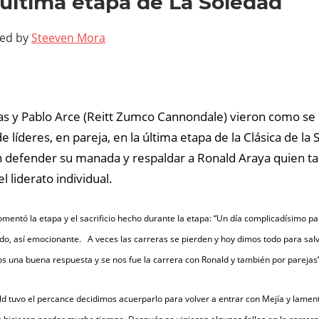
 última etapa de La Soledad
ted by
Steeven Mora
as y Pablo Arce (Reitt Zumco Cannondale) vieron como se 
e líderes, en pareja, en la última etapa de la Clásica de la 
n defender su manada y respaldar a Ronald Araya quien ta
 liderato individual.    
mentó la etapa y el sacrificio hecho durante la etapa: “Un día complicadísimo para
ndo, así emocionante.   A veces las carreras se pierden y hoy dimos todo para salva
os una buena respuesta y se nos fue la carrera con Ronald y también por parejas”
d tuvo el percance decidimos acuerparlo para volver a entrar con Mejía y lame