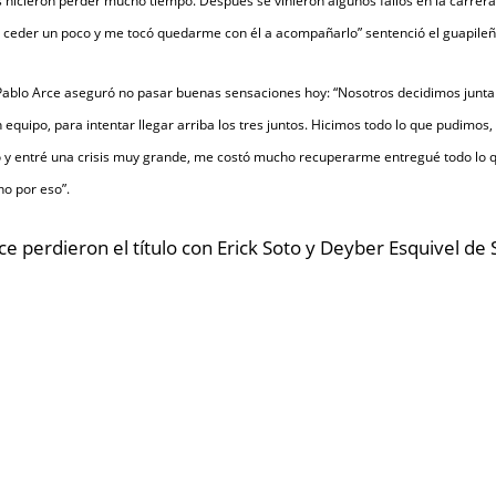
 hicieron perder mucho tiempo. Después se vinieron algunos fallos en la carrera
ceder un poco y me tocó quedarme con él a acompañarlo” sentenció el guapileñ
 Pablo Arce aseguró no pasar buenas sensaciones hoy: “Nosotros decidimos juntar
equipo, para intentar llegar arriba los tres juntos. Hicimos todo lo que pudimos, 
 y entré una crisis muy grande, me costó mucho recuperarme entregué todo lo qu
ho por eso”.
ce perdieron el título con Erick Soto y Deyber Esquivel de S