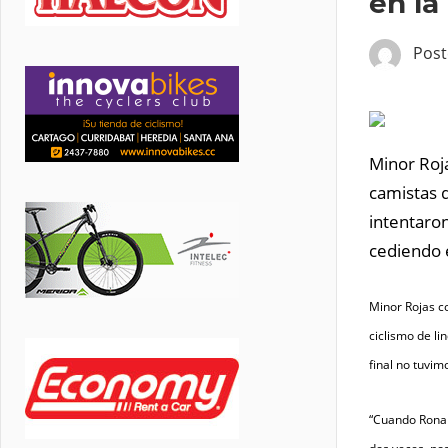
en la
Pos
Minor Roj
camistas d
intentaro
cediendo el
Minor Rojas co
ciclismo de li
final no tuvim
“Cuando Ronal