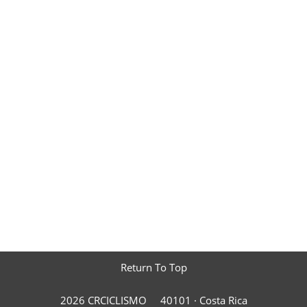
Return To Top
2026 CRCICLISMO
40101 ·
Costa Rica