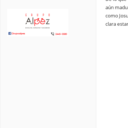
aún madur
como Josu
clara est