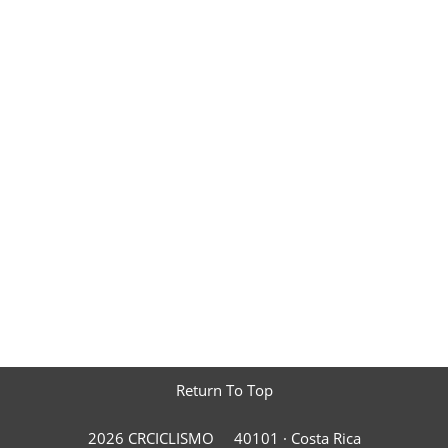
Return To Top
2026 CRCICLISMO
40101 ·
Costa Rica