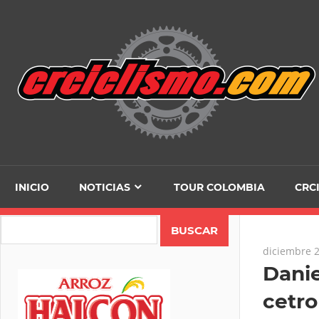
Skip
to
content
INICIO
NOTICIAS
TOUR COLOMBIA
CRC
Search
diciembre 2
Danie
cetro