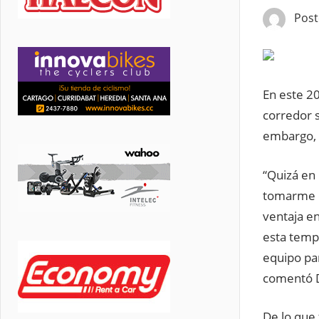
Pos
En este 20
corredor s
embargo, 
“Quizá en 
tomarme e
ventaja en
esta temp
equipo par
comentó D
De lo que 