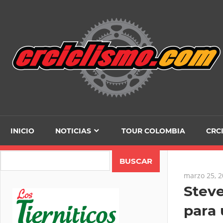
Skip
to
content
INICIO
NOTICIAS
TOUR COLOMBIA
CRC
Search
marzo 25, 
Steve
para 