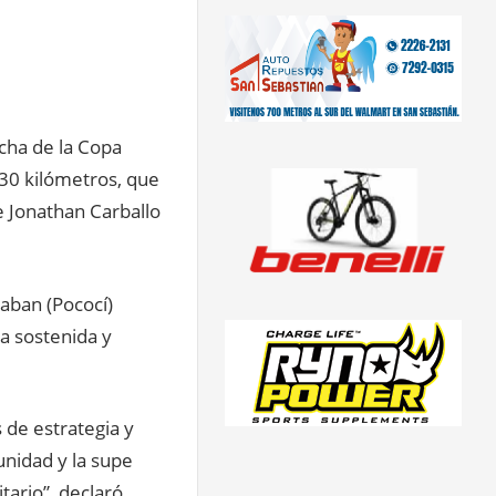
fecha de la Copa
 30 kilómetros, que
re Jonathan Carballo
caban (Pococí)
ma sostenida y
 de estrategia y
nidad y la supe
tario”, declaró