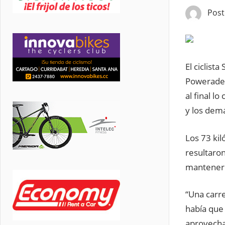
Pos
El ciclist
Powerade, 
al final l
y los demá
Los 73 kil
resultaron
mantener 
“Una carre
había que
aprovechar