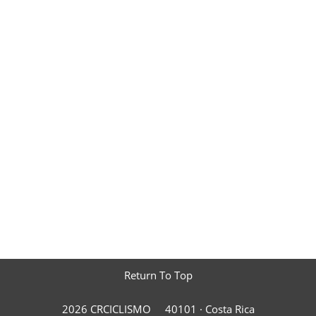
Return To Top
2026 CRCICLISMO
40101 ·
Costa Rica