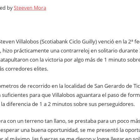
ted by
Steeven Mora
a Steven Villalobos (Scotiabank Ciclo Guilly) venció en la 2ª 
hizo prácticamente una contrarreloj en solitario durante
o catapultaron con la victoria por algo más de 1 minuto sob
s corredores elites.
ómetros de recorrido en la localidad de San Gerardo de Ti
 suficientes para que Villalobos aguantara el paso de for
la diferencia de 1 a 2 minutos sobre sus perseguidores.
ra con un terreno tan llano, se prestaba para un poco más
 esperar una buena oportunidad, se me presentó la oportu
 al máximo, las fuerzas se me dieron y logre llegar en soli