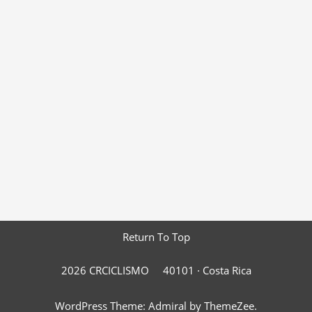
Return To Top
2026 CRCICLISMO
40101 ·
Costa Rica
WordPress Theme: Admiral by ThemeZee.