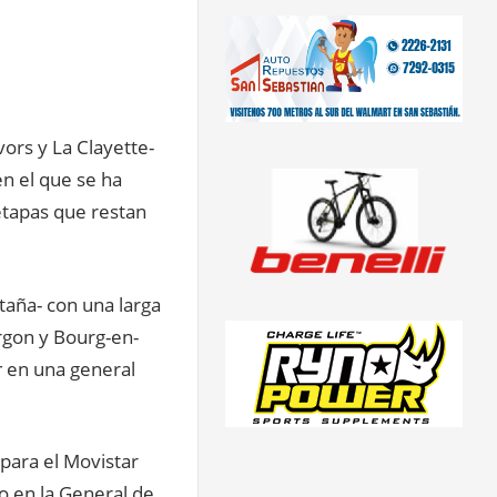
ors y La Clayette-
n el que se ha
 etapas que restan
aña- con una larga
orgon y Bourg-en-
r
en una general
para el Movistar
o en la General de