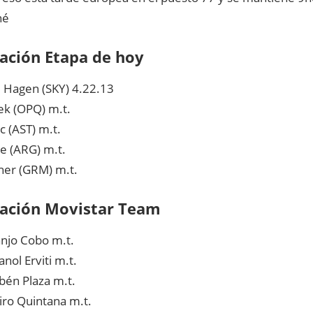
né
cación Etapa de hoy
B. Hagen
(SKY)
4.22.13
lek
(OPQ)
m.t.
ic
(AST)
m.t.
ge
(ARG)
m.t.
cher
(GRM)
m.t.
icación Movistar Team
anjo Cobo
m.t.
nol Erviti
m.t.
bén Plaza
m.t.
iro Quintana
m.t.