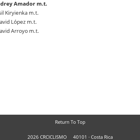
drey Amador
m.t.
il Kiryienka
m.t.
avid López
m.t.
avid Arroyo
m.t.
Return To Top
2026 CRCICLISMO
40101 ·
Costa Rica