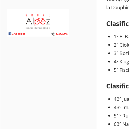
la Dauphi
Clasifi
1º
E. 
2º
Cio
3º
Boz
4º
Klu
5º
Fis
Clasif
42º
Ju
43º
Ima
51º
Ru
63º
Na