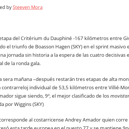
ted by
Steeven Mora
 etapa del Critérium du Dauphiné -1
67 kilómetros entre Giv
o el triunfo de Boasson Hagen (SKY) en el sprint masivo e
na jornada sin historia a la espera de las cuatro decisivas
al de la ronda gala.
a sera mañana –después restarán tres etapas de alta mont
a contrarreloj individual de 53,5 kilómetros entre Villié-M
ador sigue siendo, 9º, el mejor clasificado de los
movista
a por Wiggins (SKY)
 corresponde al costarricense Andrey Amador quien corre 
resó esta tarde europea en el puesto 77 y se mantiene 9n