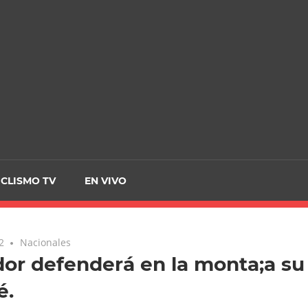
CRCICLISMO
ICLISMO TV
EN VIVO
2
Nacionales
r defenderá en la monta;a su 
é.