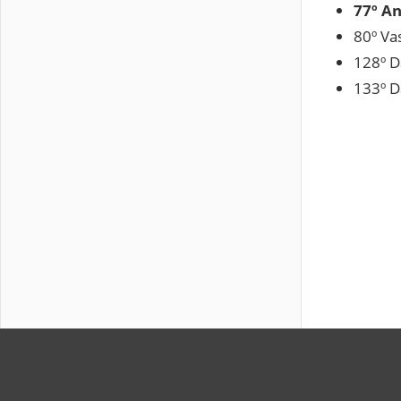
77º
An
80º
Vas
128º
D
133º
D