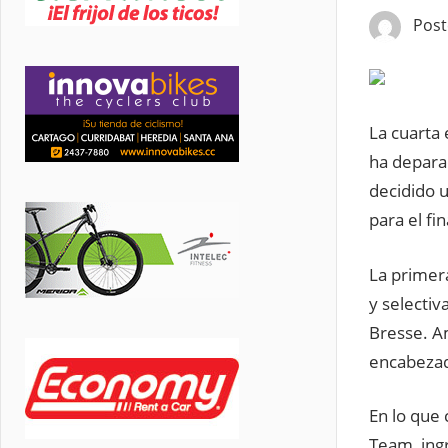
Pos
La cuarta
ha deparad
decidido u
para el fin
La primer
y selectiv
Bresse. Am
encabezad
En lo que
Team, ing