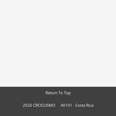
Return To Top
2026 CRCICLISMO
40101 ·
Costa Rica