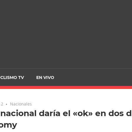
CRCICLISMO
ICLISMO TV
EN VIVO
12
Nacionales
nacional daría el «ok» en dos d
omy