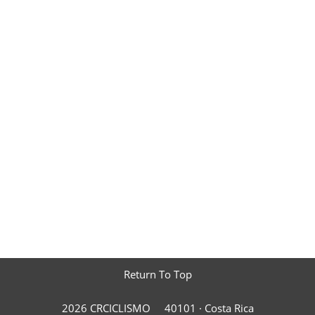
Return To Top
2026 CRCICLISMO
40101 ·
Costa Rica