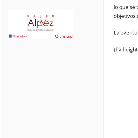
lo que se
objetivos
La eventu
{flv heig