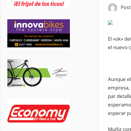
Pos
El «ok» de
el nuevo 
Aunque el
empresa, 
par detall
esperamos 
esperar p
Muñiz com