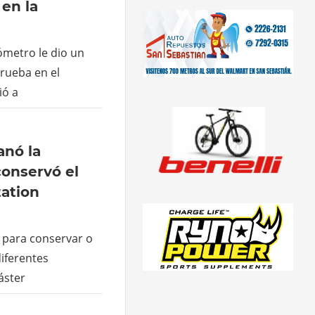
 en la
ómetro le dio un
prueba en el
ió a
anó la
onservó el
tation
e para conservar o
diferentes
áster