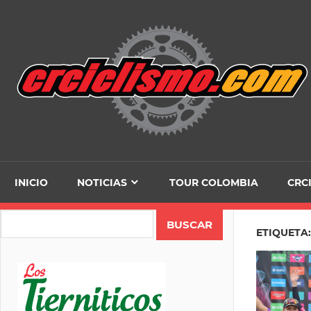
Skip
to
content
INICIO
NOTICIAS
TOUR COLOMBIA
CRC
Search
ETIQUETA