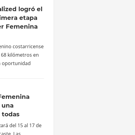
lized logró el
rimera etapa
ter Femenina
menino costarricense
 68 kilómetros en
a oportunidad
 Femenina
: una
 todas
zará del 15 al 17 de
aste. Las