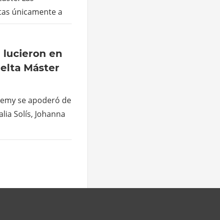
rtas únicamente a
 lucieron en
uelta Máster
ademy se apoderó de
lia Solís, Johanna