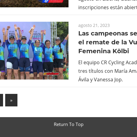
inscripciones están abie
agosto 21, 2023
Las campeonas se
el remate de la V
Femenina Kölbi
El equipo CR Cycling Ac
tres títulos con María Ama
Ávila y Vanessa Jop.
ación
Next
»
Posts
das
Return To Top