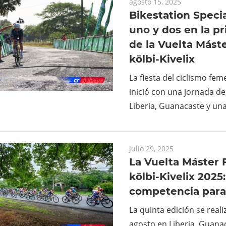
agosto 15, 2025
Bikestation Specia
uno y dos en la p
de la Vuelta Más
kölbi-Kivelix
La fiesta del ciclismo fe
inició con una jornada de
Liberia, Guanacaste y un
julio 29, 2025
La Vuelta Máster
kölbi-Kivelix 2025
competencia para
La quinta edición se reali
agosto en Liberia, Guanac