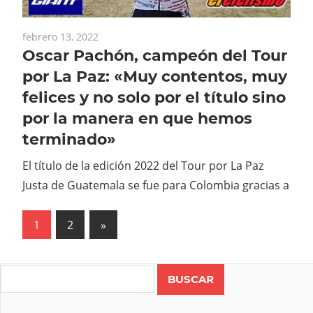
febrero 13, 2022
Oscar Pachón, campeón del Tour
por La Paz: «Muy contentos, muy
felices y no solo por el título sino
por la manera en que hemos
terminado»
El título de la edición 2022 del Tour por La Paz
Justa de Guatemala se fue para Colombia gracias a
Paginación
Next
1
2
»
Posts
de
entradas
Search