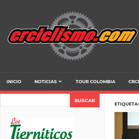
Skip
to
content
INICIO
NOTICIAS
TOUR COLOMBIA
CRC
Search
ETIQUETA