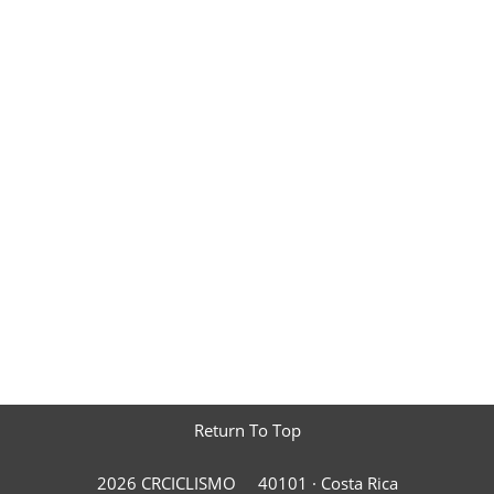
Return To Top
2026 CRCICLISMO
40101 ·
Costa Rica