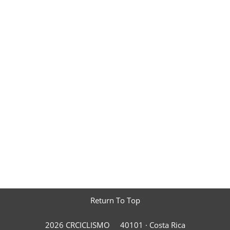
Return To Top
2026 CRCICLISMO
40101 ·
Costa Rica