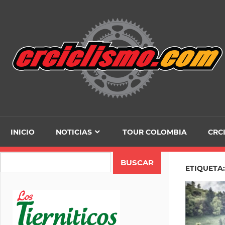
Skip
to
content
INICIO
NOTICIAS
TOUR COLOMBIA
CRC
Search
ETIQUETA