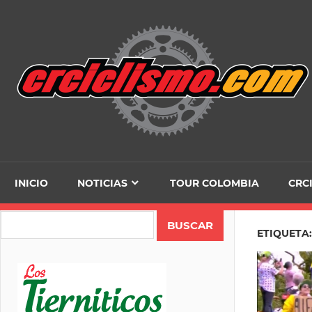
Skip
to
content
INICIO
NOTICIAS
TOUR COLOMBIA
CRC
Search
ETIQUETA