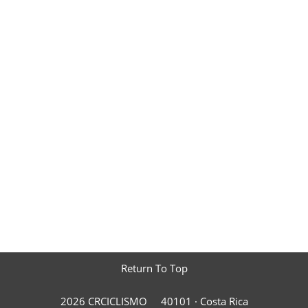
Return To Top
2026 CRCICLISMO
40101 ·
Costa Rica