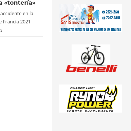
a «tontería»
accidente en la
e Francia 2021
as