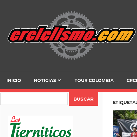
Skip
to
content
INICIO
NOTICIAS
TOUR COLOMBIA
CRC
Search
ETIQUETA