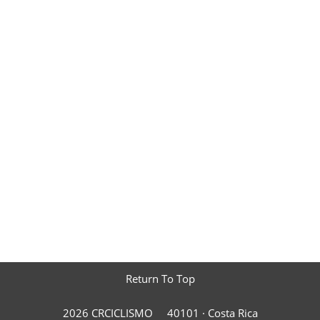
Return To Top
2026 CRCICLISMO
40101 ·
Costa Rica