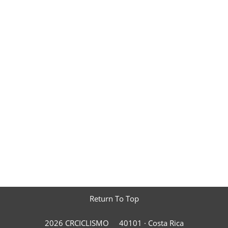
Return To Top
2026 CRCICLISMO
40101 ·
Costa Rica