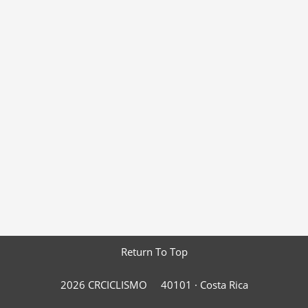
Return To Top
2026 CRCICLISMO
40101 ·
Costa Rica