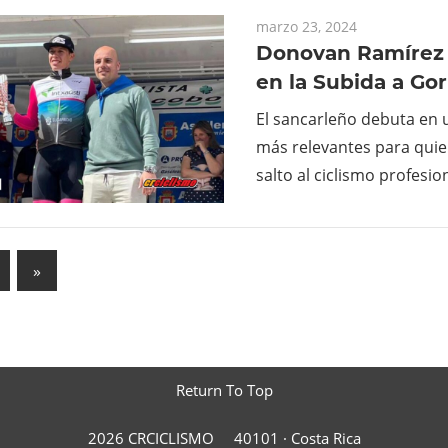
marzo 23, 2024
Donovan Ramírez 
en la Subida a Gor
El sancarleño debuta en 
más relevantes para quie
salto al ciclismo profesion
ación
Next
»
Posts
das
Return To Top
2026 CRCICLISMO
40101 ·
Costa Rica