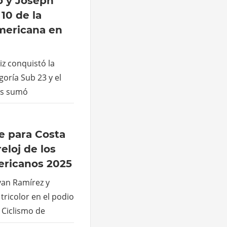
o y Joseph
10 de la
mericana en
iz conquistó la
goría Sub 23 y el
as sumó
ce para Costa
eloj de los
ricanos 2025
an Ramírez y
tricolor en el podio
 Ciclismo de