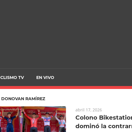
CRCICLISMO
ICLISMO TV
EN VIVO
:
DONOVAN RAMÍREZ
abril 17, 2026
Colono Bikestatio
dominó la contrarr