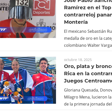
José Pablo Sanch
Ramírez en el Top 
contrarreloj pana
Montería
El mexicano Sebastián Ru
medalla de oro en la cate
colombiano Walter Varg
octubre 18, 2025
Oro, plata y bron
Rica en la contrarr
Juegos Centroame
Gloriana Quesada, Donov
Milagro Mena, lucieron la 
de la primera jornada del