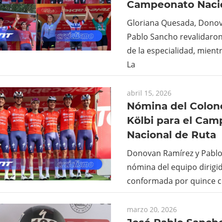
Campeonato Nacio
Gloriana Quesada, Donov
Pablo Sancho revalidaron 
de la especialidad, mien
La
abril 15, 2026
Nómina del Colon
Kölbi para el Ca
Nacional de Ruta
Donovan Ramírez y Pablo
nómina del equipo dirigid
conformada por quince c
marzo 20, 2026