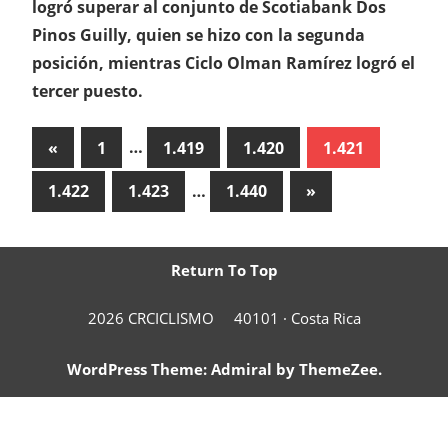
logró superar al conjunto de Scotiabank Dos
Pinos Guilly, quien se hizo con la segunda
posición, mientras Ciclo Olman Ramírez logró el
tercer puesto.
Paginación
Previous
«
1
…
1.419
1.420
1.421
Posts
de
Next
1.422
1.423
…
1.440
»
entradas
Posts
Return To Top
2026 CRCICLISMO
40101 ·
Costa Rica
WordPress Theme: Admiral by ThemeZee.