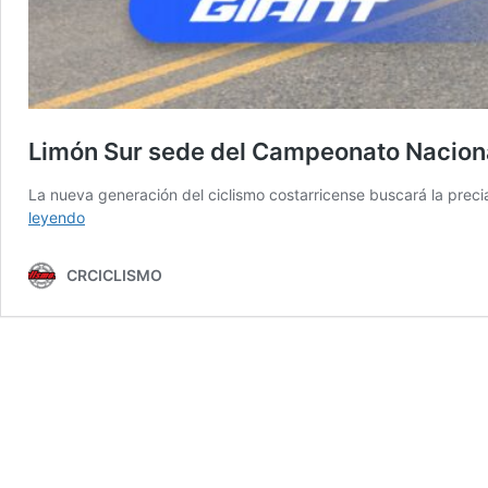
Limón Sur sede del Campeonato Nacional
La nueva generación del ciclismo costarricense buscará la preci
Limón
leyendo
Sur
sede
CRCICLISMO
del
Campeonato
Nacional
de
Ruta
Prejuvenil
y
Juvenil
2026