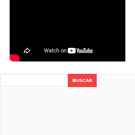
CICLISMO
COSTA
Search
RICA
RUTA
VUELTA
AL
NORTE