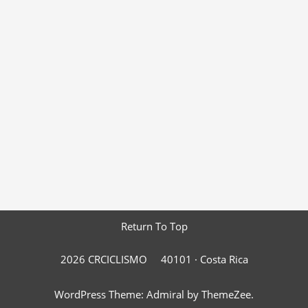
Return To Top
2026 CRCICLISMO
40101 ·
Costa Rica
WordPress Theme: Admiral by ThemeZee.