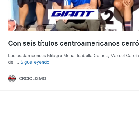
Con seis títulos centroamericanos cerró
Los costarricenses Milagro Mena, Isabella Gómez, Marisol García
Con
del …
Sigue leyendo
seis
títulos
CRCICLISMO
centroamericanos
cerró
la
participación
tica
en
Honduras