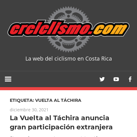
Skip
to
content
La web del ciclismo en Costa Rica
CRCICLISM
ETIQUETA:
VUELTA AL TÁCHIRA
diciembre 30, 2021
La Vuelta al Táchira anuncia
gran participación extranjera