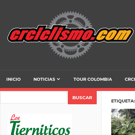
Skip
to
content
INICIO
NOTICIAS
TOUR COLOMBIA
CRC
Search
ETIQUETA