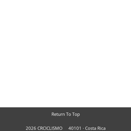
Return To Top
2026 CRCICLISMO
40101 ·
Costa Rica