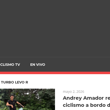
CRCICLISMO
ICLISMO TV
EN VIVO
:
TURBO LEVO R
mayo 2, 2026
Andrey Amador re
ciclismo a bordo 