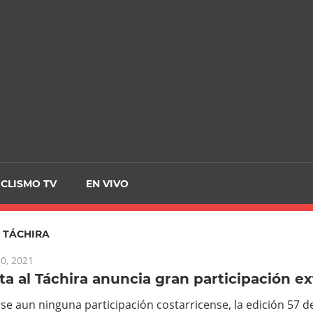
CRCICLISMO
ICLISMO TV
EN VIVO
:
TÁCHIRA
0, 2021
ta al Táchira anuncia gran participación ex
rse aun ninguna participación costarricense, la edición 57 de