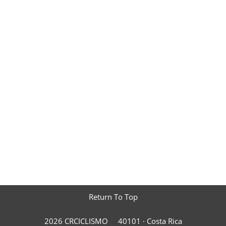
Return To Top
2026 CRCICLISMO
40101 ·
Costa Rica