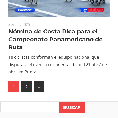
abril 4, 2025
Nómina de Costa Rica para el
Campeonato Panamericano de
Ruta
18 ciclistas conforman el equipo nacional que
disputará el evento continental del del 21 al 27 de
abril en Punta
Paginación
Next
1
2
»
Posts
de
entradas
Search