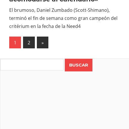
El brumoso, Daniel Zumbado (Scott-Shimano),
terminó el fin de semana como gran campeón del
critérium en la fecha de la Need4
Paginación
Next
1
2
»
Posts
de
entradas
Search