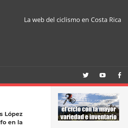
La web del ciclismo en Costa Rica
is López
fo en la