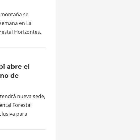
e montaña se
e semana en La
restal Horizontes,
bi abre el
ino de
 tendrá nueva sede,
ental Forestal
clusiva para