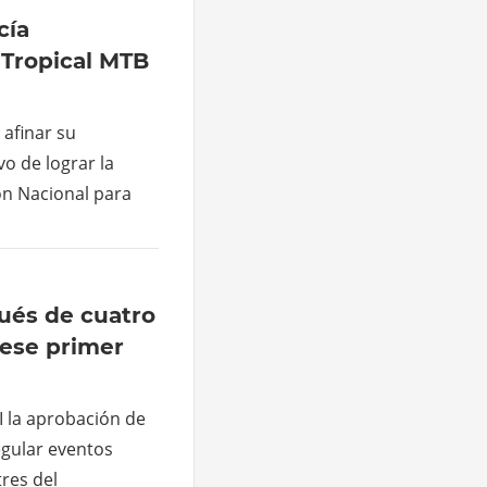
cía
 Tropical MTB
 afinar su
vo de lograr la
ón Nacional para
ués de cuatro
 ese primer
I la aprobación de
regular eventos
tres del