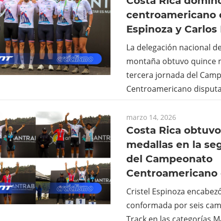
Costa Rica domin
centroamericano c
Espinoza y Carlos
La delegación nacional de
montaña obtuvo quince m
tercera jornada del Cam
Centroamericano disputa
marzo 14, 2026
Costa Rica obtuv
medallas en la se
del Campeonato
Centroamericano
Cristel Espinoza encabezó 
conformada por seis ca
Track en las categorías Má