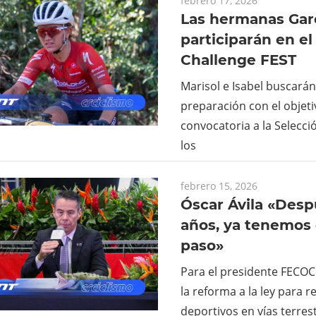
febrero 17, 2026
Las hermanas Gar
participarán en el
Challenge FEST
Marisol e Isabel buscarán
preparación con el objeti
convocatoria a la Selecci
los
febrero 15, 2026
Óscar Ávila «Desp
años, ya tenemos
paso»
Para el presidente FECOC
la reforma a la ley para 
deportivos en vías terres