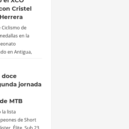
ó el XCO
on Cristel
 Herrera
 Ciclismo de
edallas en la
peonato
do en Antigua,
o doce
gunda jornada
 de MTB
la lista
mpeones de Short
ster, Élite, Sub 23,