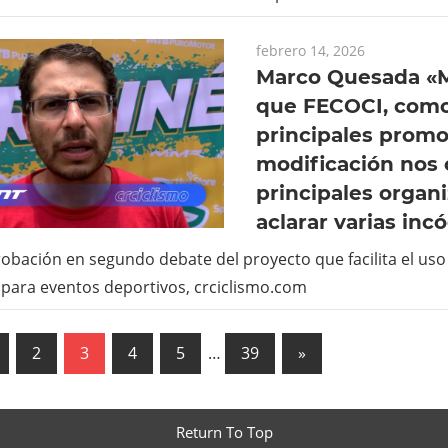
febrero 14, 2026
Marco Quesada «M
que FECOCI, como
principales promo
modificación nos 
principales organi
aclarar varias inc
robación en segundo debate del proyecto que facilita el uso
 para eventos deportivos, crciclismo.com
ación
us
Next
2
3
4
5
…
39
»
Posts
das
Return To Top