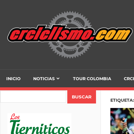
Skip
to
content
INICIO
NOTICIAS
TOUR COLOMBIA
CRC
Search
ETIQUETA