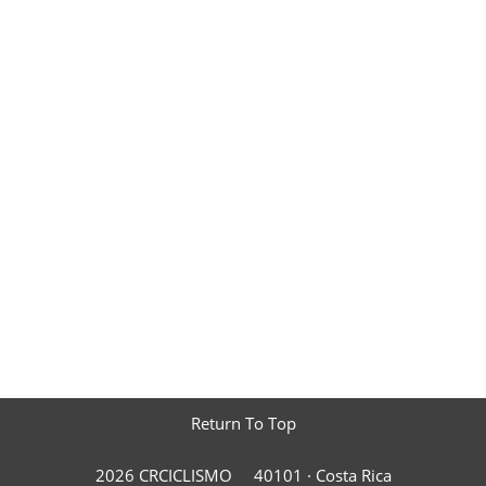
Return To Top
2026 CRCICLISMO
40101 ·
Costa Rica