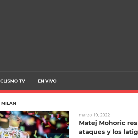
CRCICLISMO
ICLISMO TV
EN VIVO
:
MILÁN
marzo 19, 2022
Matej Mohoric resi
ataques y los lati