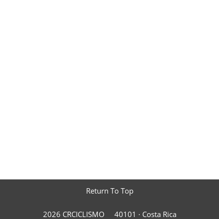
Return To Top
2026 CRCICLISMO
40101 ·
Costa Rica