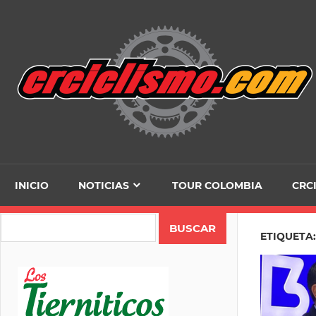
Skip
to
content
INICIO
NOTICIAS
TOUR COLOMBIA
CRC
Search
ETIQUETA