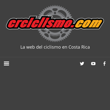
Skip
to
content
La web del ciclismo en Costa Rica
CRCICLISM