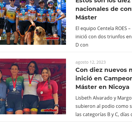
Estos son los die
nacionales de cont
Máster
El equipo Centela ROES – 
inició con dos triunfos en
D con
agosto 12, 2023
Con diez nuevos 
inició en Campeo
Máster en Nicoya
Lisbeth Alvarado y Margo
subieron al podio como
las categorías B y C, día