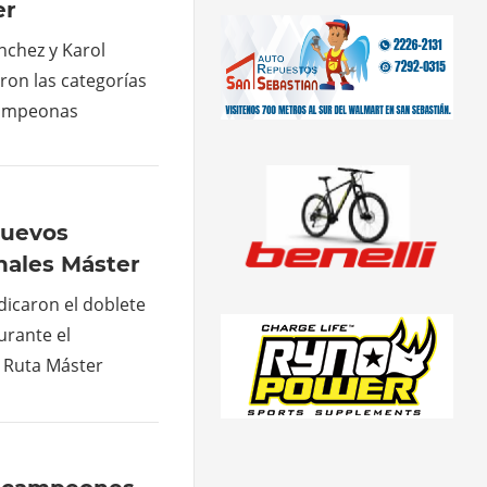
er
nchez y Karol
on las categorías
campeonas
nuevos
ales Máster
dicaron el doblete
urante el
 Ruta Máster