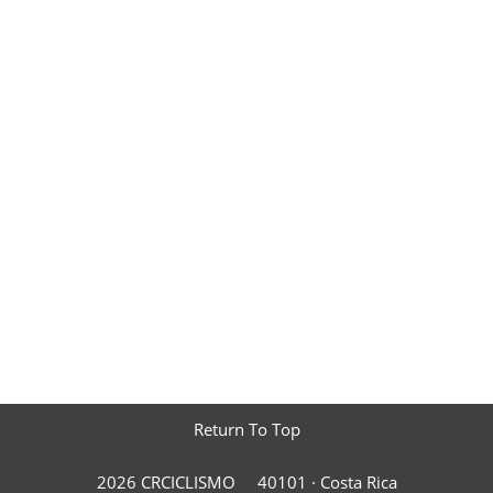
Return To Top
2026 CRCICLISMO
40101 ·
Costa Rica