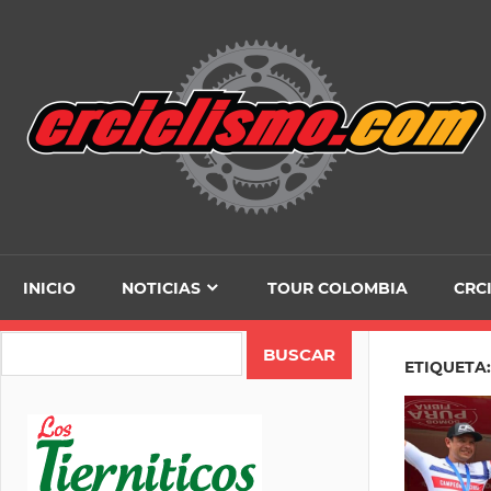
Skip
to
content
INICIO
NOTICIAS
TOUR COLOMBIA
CRC
Search
ETIQUETA