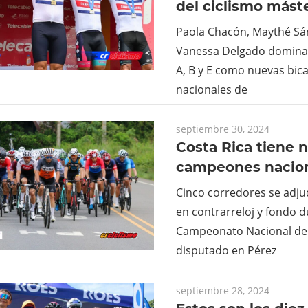
del ciclismo mást
Paola Chacón, Maythé Sá
Vanessa Delgado dominar
A, B y E como nuevas bi
nacionales de
septiembre 30, 2024
Costa Rica tiene 
campeones nacion
Cinco corredores se adju
en contrarreloj y fondo d
Campeonato Nacional de
disputado en Pérez
septiembre 28, 2024