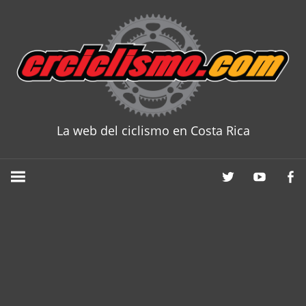
Skip
to
content
La web del ciclismo en Costa Rica
CRCICLISM