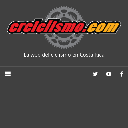
Skip
to
content
La web del ciclismo en Costa Rica
CRCICLISM