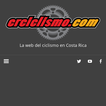
Skip
to
content
La web del ciclismo en Costa Rica
CRCICLISM