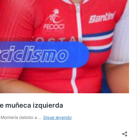
de muñeca izquierda
Gloriana
n Montería debido a …
Sigue leyendo
Quesada
se
perderá