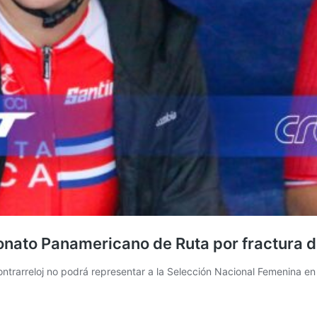
nato Panamericano de Ruta por fractura 
trarreloj no podrá representar a la Selección Nacional Femenina e