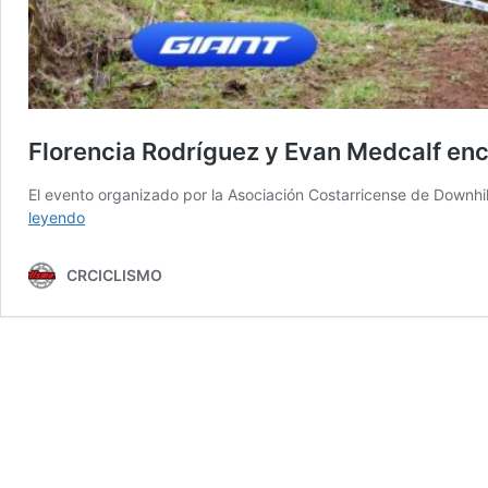
Florencia Rodríguez y Evan Medcalf enc
El evento organizado por la Asociación Costarricense de Downhi
Florencia
leyendo
Rodríguez
y
CRCICLISMO
Evan
Medcalf
encabezaron
la
lista
de
ganadores
del
CR