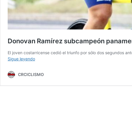
Donovan Ramírez subcampeón panameri
El joven costarricense cedió el triunfo por sólo dos segundos a
Donovan
Sigue leyendo
Ramírez
subcampeón
CRCICLISMO
panamericano
de
contrarreloj