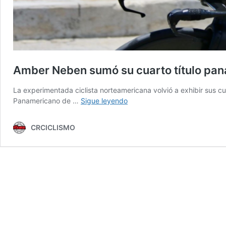
Amber Neben sumó su cuarto título pan
La experimentada ciclista norteamericana volvió a exhibir sus c
Amber
Panamericano de …
Sigue leyendo
Neben
sumó
CRCICLISMO
su
cuarto
título
panamericano
de
contrarreloj