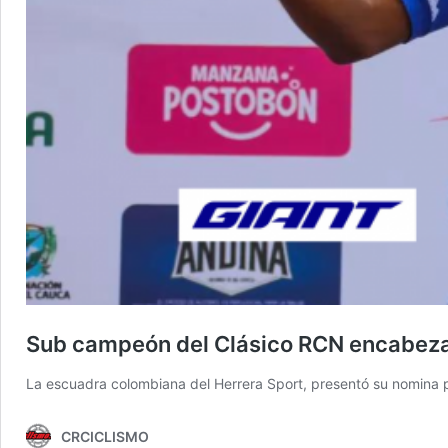
Sub campeón del Clásico RCN encabeza l
La escuadra colombiana del Herrera Sport, presentó su nomina 
CRCICLISMO